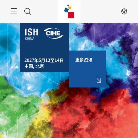
跳
过
搜
ZH
索
更多资讯
2027年5月12至14日

中国, 北京