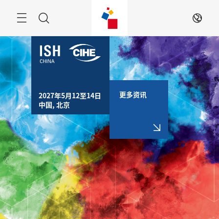
跳
过
搜
ZH
索
更多资讯
2027年5月12至14日

中国, 北京