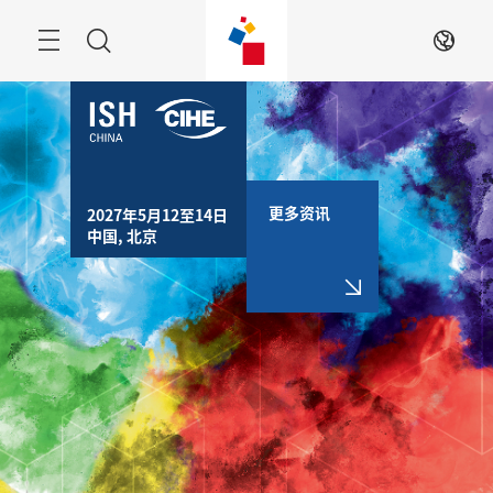
跳
过
搜
ZH
索
更多资讯
2027年5月12至14日

中国, 北京