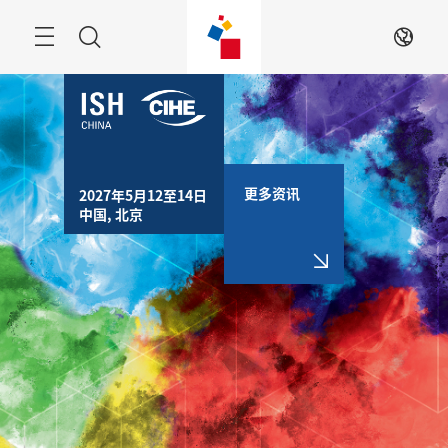
跳
过
搜
ZH
索
更多资讯
2027年5月12至14日

中国, 北京