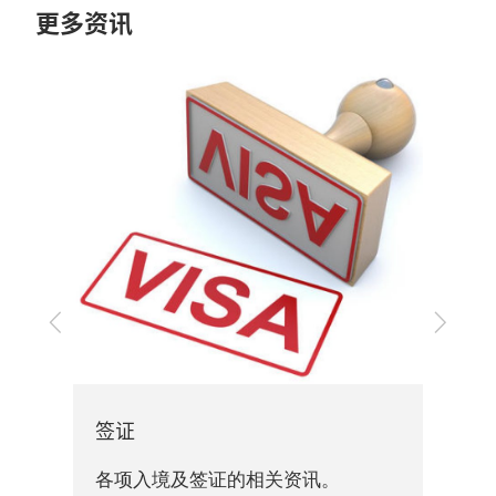
更多资讯
展
上
下
一
一
展
步
步
资
关资
签证
各项入境及签证的相关资讯。