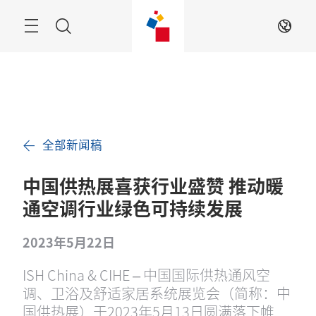
跳
过
搜
ZH
索
全部新闻稿
中国供热展喜获行业盛赞 推动暖
通空调行业绿色可持续发展
2023年5月22日
ISH China & CIHE – 中国国际供热通风空
调、卫浴及舒适家居系统展览会（简称：中
国供热展）于2023年5月13日圆满落下帷