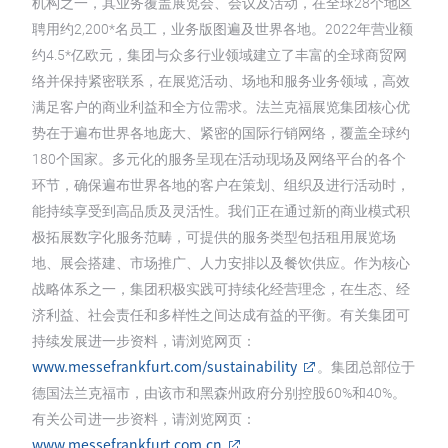
机构之一，其业务覆盖展览会、会议及活动，在全球28个地区
聘用约2,200*名员工，业务版图遍及世界各地。2022年营业额
约4.5*亿欧元，集团与众多行业领域建立了丰富的全球商贸网
络并保持紧密联系，在展览活动、场地和服务业务领域，高效
满足客户的商业利益和全方位需求。法兰克福展览集团核心优
势在于遍布世界各地庞大、紧密的国际行销网络，覆盖全球约
180个国家。多元化的服务呈现在活动现场及网络平台的各个
环节，确保遍布世界各地的客户在策划、组织及进行活动时，
能持续享受到高品质及灵活性。我们正在通过新的商业模式积
极拓展数字化服务范畴，可提供的服务类型包括租用展览场
地、展会搭建、市场推广、人力安排以及餐饮供应。作为核心
战略体系之一，集团积极实践可持续化经营理念，在生态、经
济利益、社会责任和多样性之间达成有益的平衡。有关集团可
持续发展进一步资料，请浏览网页：
www.messefrankfurt.com/sustainability
。集团总部位于
德国法兰克福市，由该市和黑森州政府分别控股60%和40%。
有关公司进一步资料，请浏览网页：
www.messefrankfurt.com.cn
。